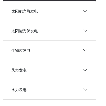
太阳能光热发电
太阳能光伏发电
生物质发电
风力发电
水力发电