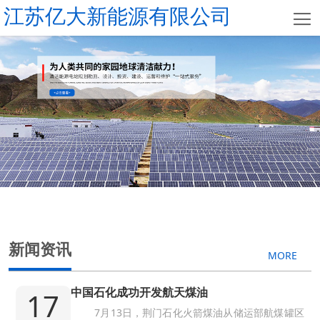
江苏亿大新能源有限公司
首
页
关
于
新
我
闻
产
们
资
品
项
讯
列
目
全
表
案
球
人
例
分
才
联
新闻资讯
MORE
布
招
系
英
中国石化成功开发航天煤油
17
聘
我
文
7月13日，荆门石化火箭煤油从储运部航煤罐区