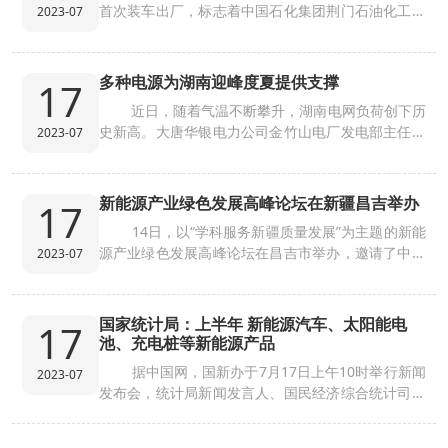
首次装车出厂，标志着中国石化集团荆门石油化工总
2023-07
们
站
厂成为中国石化...
多种电源为湖南迎峰度夏提供支撑
17
近日，随着气温不断攀升，湖南电网负荷创下历
史新高。大唐华银电力公司金竹山电厂发电部主任宋
2023-07
向飞和同事们加大...
新能源产业绿色发展高峰论坛在新疆昌吉举办
17
14日，以“学科服务新疆质量发展”为主题的新能
源产业绿色发展高峰论坛在昌吉市举办，邀请了中科
2023-07
院院士以及来...
国家统计局：上半年 新能源汽车、太阳能电
17
池、充电桩等新能源产品
据中国网，国新办于7月17日上午10时举行新闻
2023-07
发布会，统计局新闻发言人、国民经济综合统计司司
长付凌晖介绍...